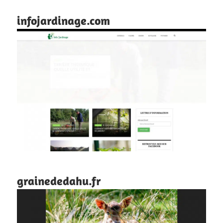
infojardinage.com
grainededahu.fr