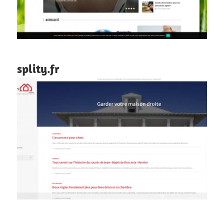
splity.fr