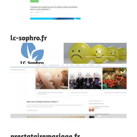
lc-sophro.fr
prestatairemariage.fr